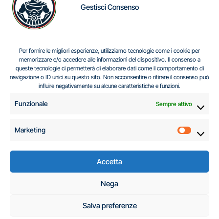
Gestisci Consenso
IL DILEMMA SERBO
Per fornire le migliori esperienze, utilizziamo tecnologie come i cookie per
memorizzare e/o accedere alle informazioni del dispositivo. Il consenso a
queste tecnologie ci permetterà di elaborare dati come il comportamento di
navigazione o ID unici su questo sito. Non acconsentire o ritirare il consenso può
Centro Analisi e Studi Italus © Tutti i diritti riservati
influire negativamente su alcune caratteristiche e funzioni.
CF:96616940589
|
di
.
Funzionale
Sempre attivo
Marketing
Marketi
Accetta
C.A.S.I. – Centro
Nega
Analisi e Studi Italus
Salva preferenze