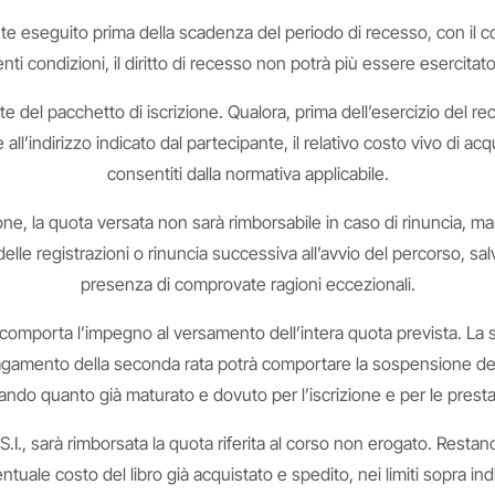
nte eseguito prima della scadenza del periodo di recesso, con il c
i condizioni, il diritto di recesso non potrà più essere esercitato n
te del pacchetto di iscrizione. Qualora, prima dell’esercizio del rec
ll’indirizzo indicato dal partecipante, il relativo costo vivo di ac
consentiti dalla normativa applicabile.
zione, la quota versata non sarà rimborsabile in caso di rinuncia, man
lle registrazioni o rinuncia successiva all’avvio del percorso, sal
presenza di comprovate ragioni eccezionali.
e comporta l’impegno al versamento dell’intera quota prevista. La 
pagamento della seconda rata potrà comportare la sospensione dell’ac
stando quanto già maturato e dovuto per l’iscrizione e per le prestaz
.I., sarà rimborsata la quota riferita al corso non erogato. Resta
entuale costo del libro già acquistato e spedito, nei limiti sopra indi