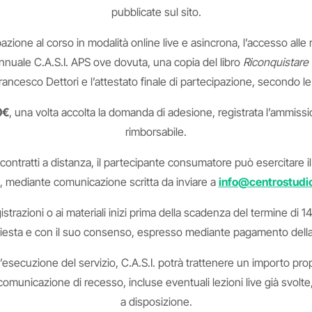
pubblicate sul sito.
ne al corso in modalità online live e asincrona, l’accesso alle regis
annuale C.A.S.I. APS ove dovuta, una copia del libro
Riconquistare 
rancesco Dettori e l’attestato finale di partecipazione, secondo le
0€
, una volta accolta la domanda di adesione, registrata l’ammissio
rimborsabile.
 contratti a distanza, il partecipante consumatore può esercitare il
e, mediante comunicazione scritta da inviare a
info@centrostudi
egistrazioni o ai materiali inizi prima della scadenza del termine di 1
chiesta e con il suo consenso, espresso mediante pagamento della 
l’esecuzione del servizio, C.A.S.I. potrà trattenere un importo prop
unicazione di recesso, incluse eventuali lezioni live già svolte, 
a disposizione.