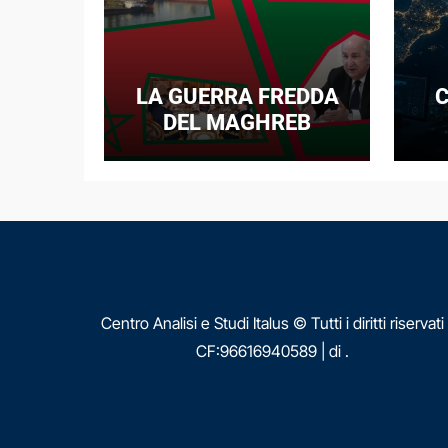
LA GUERRA FREDDA
C
DEL MAGHREB
I
E
N
Centro Analisi e Studi Italus © Tutti i diritti riservati
CF:96616940589
|
di
.