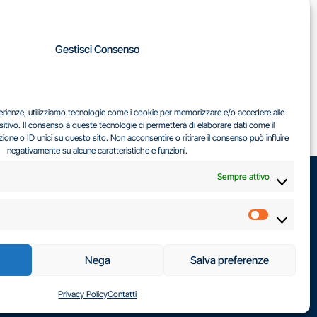
A
Gestisci Consenso
LA
IL DILEMMA SERBO
sperienze, utilizziamo tecnologie come i cookie per memorizzare e/o accedere alle
EA
sitivo. Il consenso a queste tecnologie ci permetterà di elaborare dati come il
ne o ID unici su questo sito. Non acconsentire o ritirare il consenso può influire
negativamente su alcune caratteristiche e funzioni.
Sempre attivo
Marketin
Nega
Salva preferenze
Privacy Policy
Contatti