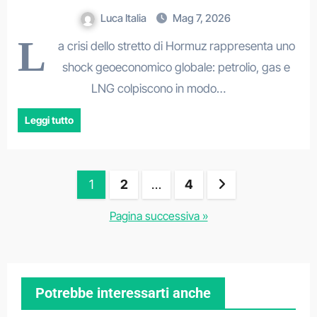
CONFRONTO CON I GRANDI SHOCK
Luca Italia
Mag 7, 2026
PETROLIFERI DEL PASSATO
L
a crisi dello stretto di Hormuz rappresenta uno
shock geoeconomico globale: petrolio, gas e
LNG colpiscono in modo…
Leggi tutto
Paginazione
1
2
…
4
degli
Pagina successiva »
articoli
Potrebbe interessarti anche