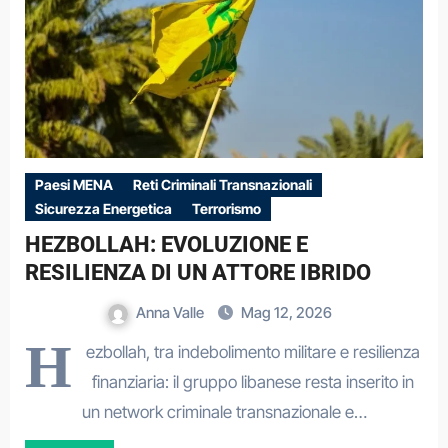
Paesi MENA
Reti Criminali Transnazionali
Sicurezza Energetica
Terrorismo
HEZBOLLAH: EVOLUZIONE E
RESILIENZA DI UN ATTORE IBRIDO
Anna Valle
Mag 12, 2026
H
ezbollah, tra indebolimento militare e resilienza
finanziaria: il gruppo libanese resta inserito in
un network criminale transnazionale e…