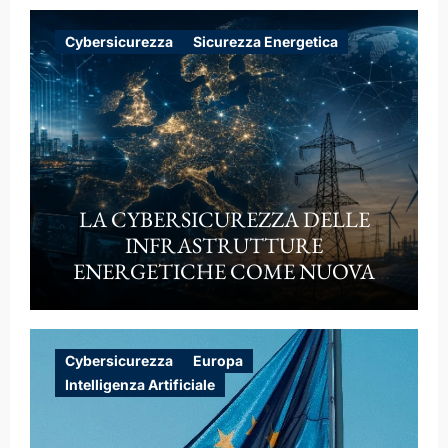
Cybersicurezza
Sicurezza Energetica
LA CYBERSICUREZZA DELLE
INFRASTRUTTURE
ENERGETICHE COME NUOVA
FRONTIERA DELLA
COMPETIZIONE GEOPOLITICA:
IL CASO DELLE RETI
Cybersicurezza
Europa
ELETTRICHE EUROPEE NEL
Intelligenza Artificiale
CONTESTO DELLA GUERRA
IBRIDA