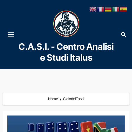
Vai
al
contenuto
C.A.S.I. - Centro Analisi
e Studi Italus
Home
CiclodeiTassi