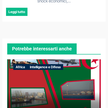
shock economici,…
Leggi tutto
Potrebbe interessarti anche
Africa
Intelligence e Difesa