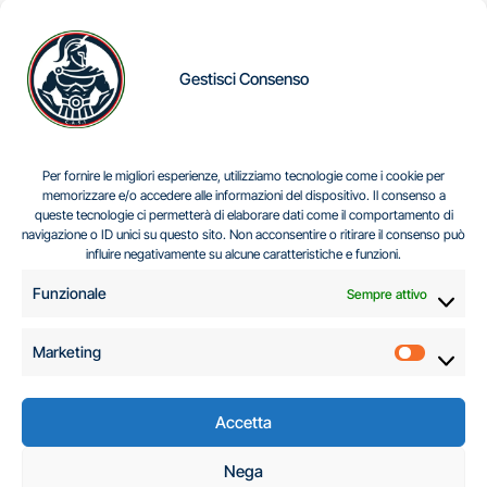
Gestisci Consenso
IL DILEMMA SERBO
Per fornire le migliori esperienze, utilizziamo tecnologie come i cookie per
memorizzare e/o accedere alle informazioni del dispositivo. Il consenso a
queste tecnologie ci permetterà di elaborare dati come il comportamento di
navigazione o ID unici su questo sito. Non acconsentire o ritirare il consenso può
Centro Analisi e Studi Italus © Tutti i diritti riservati
influire negativamente su alcune caratteristiche e funzioni.
CF:96616940589
|
di
.
Funzionale
Sempre attivo
Marketing
Marketi
Accetta
C.A.S.I. – Centro
Nega