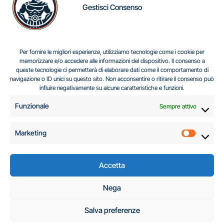
Gestisci Consenso
IL DILEMMA SERBO
Per fornire le migliori esperienze, utilizziamo tecnologie come i cookie per
memorizzare e/o accedere alle informazioni del dispositivo. Il consenso a
queste tecnologie ci permetterà di elaborare dati come il comportamento di
navigazione o ID unici su questo sito. Non acconsentire o ritirare il consenso può
Centro Analisi e Studi Italus © Tutti i diritti riservati
influire negativamente su alcune caratteristiche e funzioni.
CF:96616940589
|
di
.
Funzionale
Sempre attivo
Marketing
Marketi
Accetta
C.A.S.I. – Centro
Nega
Analisi e Studi Italus
Salva preferenze