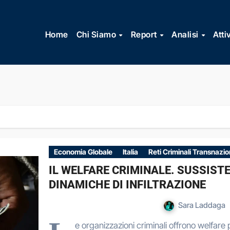
Vai
al
Home
Chi Siamo
Report
Analisi
Atti
contenuto
Economia Globale
Italia
Reti Criminali Transnazio
IL WELFARE CRIMINALE. SUSSIST
DINAMICHE DI INFILTRAZIONE
Sara Laddaga
e organizzazioni criminali offrono welfare p