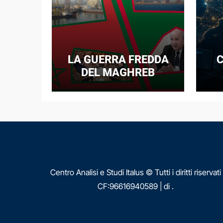
LA GUERRA FREDDA
C
DEL MAGHREB
I
E
N
Centro Analisi e Studi Italus © Tutti i diritti riservati
CF:96616940589
|
di
.