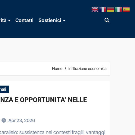
vità
Contatti
Sostienici
Home
Infiltrazione economica
nali
ENZA E OPPORTUNITA’ NELLE
Apr 23, 2026
arallelo: sussistenza nei contesti fragili, vantaggi