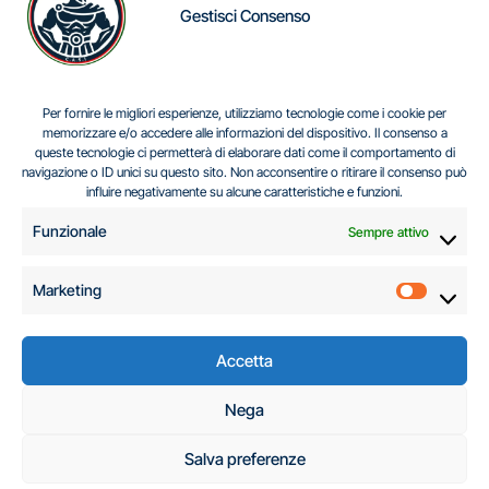
Gestisci Consenso
IL DILEMMA SERBO
Per fornire le migliori esperienze, utilizziamo tecnologie come i cookie per
memorizzare e/o accedere alle informazioni del dispositivo. Il consenso a
queste tecnologie ci permetterà di elaborare dati come il comportamento di
navigazione o ID unici su questo sito. Non acconsentire o ritirare il consenso può
Centro Analisi e Studi Italus © Tutti i diritti riservati
influire negativamente su alcune caratteristiche e funzioni.
CF:96616940589
|
di
.
Funzionale
Sempre attivo
Marketing
Marketi
Accetta
C.A.S.I. – Centro
Nega
Analisi e Studi Italus
Salva preferenze