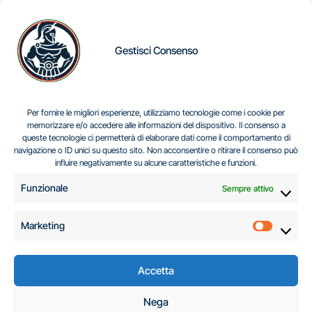
Gestisci Consenso
IL DILEMMA SERBO
Per fornire le migliori esperienze, utilizziamo tecnologie come i cookie per
memorizzare e/o accedere alle informazioni del dispositivo. Il consenso a
queste tecnologie ci permetterà di elaborare dati come il comportamento di
navigazione o ID unici su questo sito. Non acconsentire o ritirare il consenso può
Centro Analisi e Studi Italus © Tutti i diritti riservati
influire negativamente su alcune caratteristiche e funzioni.
CF:96616940589
|
di
.
Funzionale
Sempre attivo
Marketing
Marketi
Accetta
C.A.S.I. – Centro
Nega