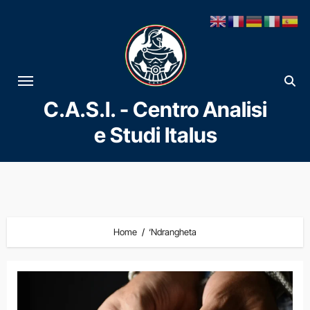
Vai
al
contenuto
C.A.S.I. - Centro Analisi
e Studi Italus
Home
‘Ndrangheta