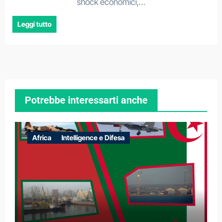
shock economici,…
Leggi tutto
Potrebbe interessarti anche
Africa
Intelligence e Difesa