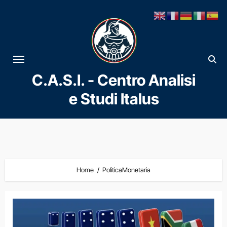
Vai
al
contenuto
C.A.S.I. - Centro Analisi
e Studi Italus
Home
PoliticaMonetaria