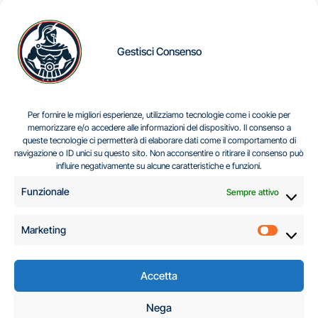
Gestisci Consenso
IL DILEMMA SERBO
Per fornire le migliori esperienze, utilizziamo tecnologie come i cookie per
memorizzare e/o accedere alle informazioni del dispositivo. Il consenso a
queste tecnologie ci permetterà di elaborare dati come il comportamento di
navigazione o ID unici su questo sito. Non acconsentire o ritirare il consenso può
Centro Analisi e Studi Italus © Tutti i diritti riservati
influire negativamente su alcune caratteristiche e funzioni.
CF:96616940589
|
di
.
Funzionale
Sempre attivo
Marketing
Marketi
Accetta
C.A.S.I. – Centro
Nega