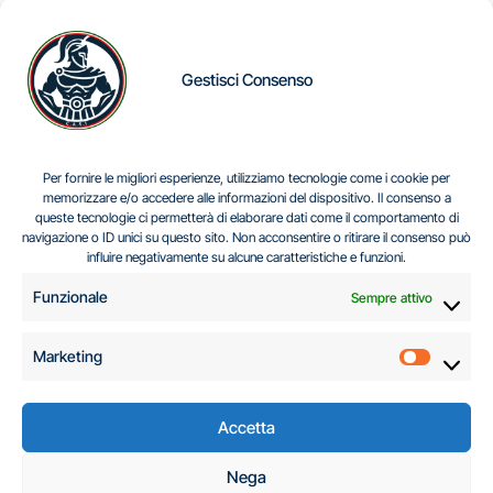
Gestisci Consenso
IL DILEMMA SERBO
Per fornire le migliori esperienze, utilizziamo tecnologie come i cookie per
memorizzare e/o accedere alle informazioni del dispositivo. Il consenso a
queste tecnologie ci permetterà di elaborare dati come il comportamento di
navigazione o ID unici su questo sito. Non acconsentire o ritirare il consenso può
Centro Analisi e Studi Italus © Tutti i diritti riservati
influire negativamente su alcune caratteristiche e funzioni.
CF:96616940589
|
di
.
Funzionale
Sempre attivo
Marketing
Marketi
Accetta
C.A.S.I. – Centro
Nega