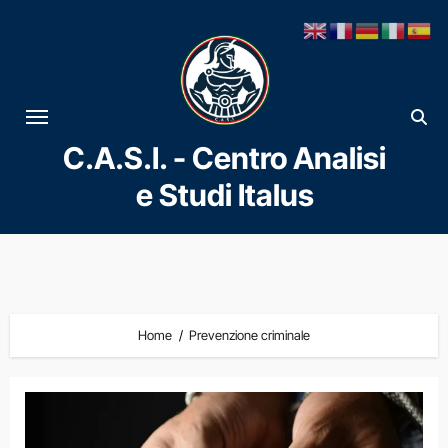
Vai
al
contenuto
C.A.S.I. - Centro Analisi
e Studi Italus
Home
Prevenzione criminale