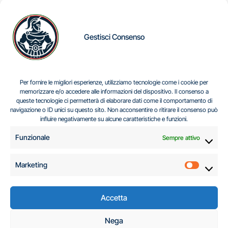
Gestisci Consenso
IL DILEMMA SERBO
Per fornire le migliori esperienze, utilizziamo tecnologie come i cookie per
memorizzare e/o accedere alle informazioni del dispositivo. Il consenso a
queste tecnologie ci permetterà di elaborare dati come il comportamento di
navigazione o ID unici su questo sito. Non acconsentire o ritirare il consenso può
Centro Analisi e Studi Italus © Tutti i diritti riservati
influire negativamente su alcune caratteristiche e funzioni.
CF:96616940589
|
di
.
Funzionale
Sempre attivo
Marketing
Marketi
Accetta
C.A.S.I. – Centro
Nega