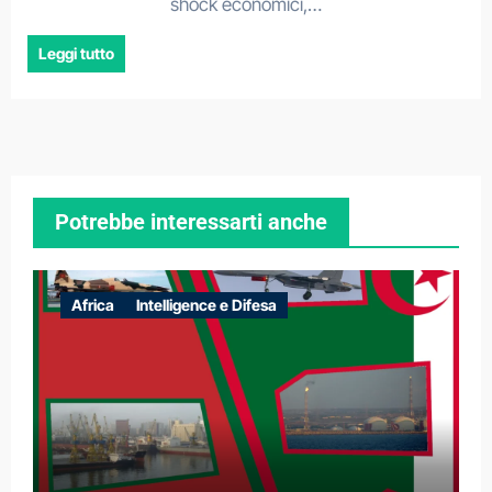
shock economici,…
Leggi tutto
Potrebbe interessarti anche
Africa
Intelligence e Difesa