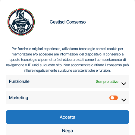
Gestisci Consenso
IL DILEMMA SERBO
Per fornire le migliori esperienze, utilizziamo tecnologie come i cookie per
memorizzare e/o accedere alle informazioni del dispositivo. Il consenso a
queste tecnologie ci permetterà di elaborare dati come il comportamento di
navigazione o ID unici su questo sito. Non acconsentire o ritirare il consenso può
Centro Analisi e Studi Italus © Tutti i diritti riservati
influire negativamente su alcune caratteristiche e funzioni.
CF:96616940589
|
di
.
Funzionale
Sempre attivo
Marketing
Marketi
Accetta
C.A.S.I. – Centro
Nega