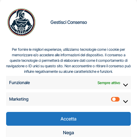
Gestisci Consenso
IL DILEMMA SERBO
Per fornire le migliori esperienze, utilizziamo tecnologie come i cookie per
memorizzare e/o accedere alle informazioni del dispositivo. Il consenso a
queste tecnologie ci permetterà di elaborare dati come il comportamento di
navigazione o ID unici su questo sito. Non acconsentire o ritirare il consenso può
Centro Analisi e Studi Italus © Tutti i diritti riservati
influire negativamente su alcune caratteristiche e funzioni.
CF:96616940589
|
di
.
Funzionale
Sempre attivo
Marketing
Marketi
Accetta
C.A.S.I. – Centro
Nega