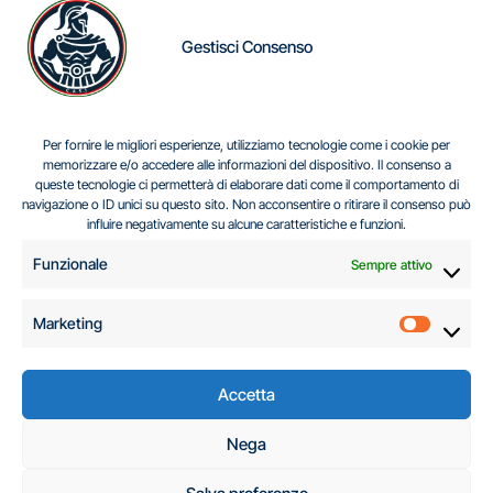
Gestisci Consenso
IL DILEMMA SERBO
Per fornire le migliori esperienze, utilizziamo tecnologie come i cookie per
memorizzare e/o accedere alle informazioni del dispositivo. Il consenso a
queste tecnologie ci permetterà di elaborare dati come il comportamento di
navigazione o ID unici su questo sito. Non acconsentire o ritirare il consenso può
Centro Analisi e Studi Italus © Tutti i diritti riservati
influire negativamente su alcune caratteristiche e funzioni.
CF:96616940589
|
di
.
Funzionale
Sempre attivo
Marketing
Marketi
Accetta
C.A.S.I. – Centro
Nega
Analisi e Studi Italus