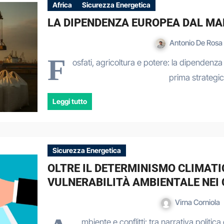
Africa
Sicurezza Energetica
LA DIPENDENZA EUROPEA DAL M
Antonio De Rosa
F
osfati, agricoltura e potere: la dipende
prima strategi
Leggi tutto
Sicurezza Energetica
OLTRE IL DETERMINISMO CLIMATIC
VULNERABILITÀ AMBIENTALE NEI 
Virna Corniola
mbiente e conflitti: tra narrativa politica