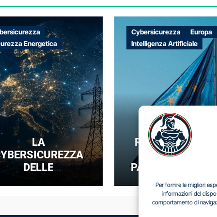
bersicurezza
Cybersicurezza
Europa
curezza Energetica
Intelligenza Artificiale
LA
REGOLARE SENZ
YBERSICUREZZA
DOMINARE: IL
DELLE
PARADOSSO DEL
NFRASTRUTTURE
SOVRANITÀ
Per fornire le migliori e
NERGETICHE COME
DIGITALE EUROP
informazioni del dispo
comportamento di navigazio
UOVA FRONTIERA