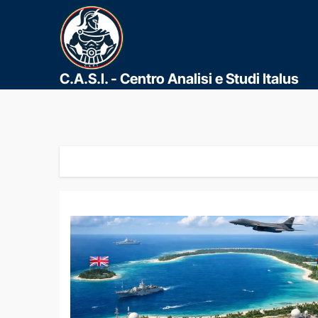
C.A.S.I. - Centro Analisi e Studi Italus