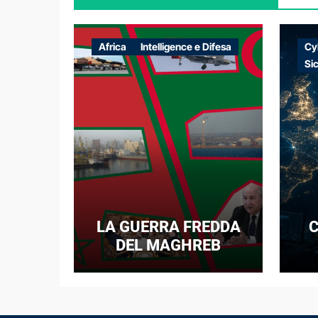
Africa
Intelligence e Difesa
Cy
Si
LA GUERRA FREDDA
C
DEL MAGHREB
I
E
N