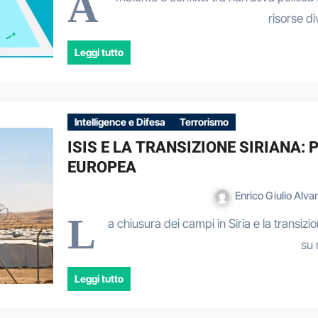
A
risorse d
Leggi tutto
Intelligence e Difesa
Terrorismo
ISIS E LA TRANSIZIONE SIRIANA:
EUROPEA
Enrico Giulio Alva
L
a chiusura dei campi in Siria e la transizio
su 
Leggi tutto