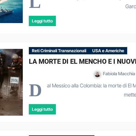
L
Garc
Leggi tutto
Reti Criminali Transnazionali
USA e Americhe
LA MORTE DI EL MENCHO E I NUOV
Fabiola Macchia
D
al Messico alla Colombia: la morte di El M
mette
Leggi tutto