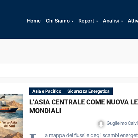
Vai
al
Home
Chi Siamo
Report
Analisi
Atti
contenuto
Asia e Pacifico
Sicurezza Energetica
L’ASIA CENTRALE COME NUOVA LE
MONDIALI
Guglielmo Calv
a mappa dei flussi e degli scambi energeti