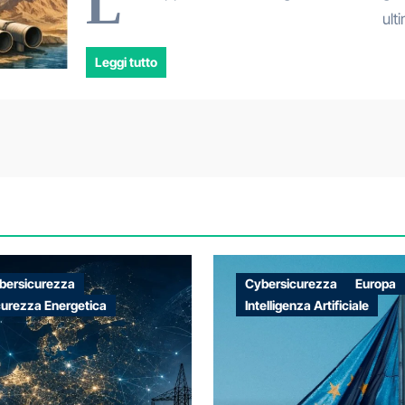
L
ult
Leggi tutto
bersicurezza
Cybersicurezza
Europa
curezza Energetica
Intelligenza Artificiale