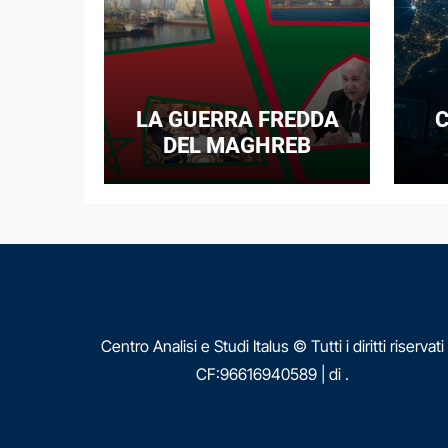
LA GUERRA FREDDA
C
DEL MAGHREB
I
E
N
Centro Analisi e Studi Italus © Tutti i diritti riservati
CF:96616940589
|
di
.