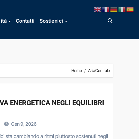
vità
Contatti
Sostienici
Home
AsiaCentrale
VA ENERGETICA NEGLI EQUILIBRI
i
Gen 9, 2026
ci sta cambiando a ritmi piuttosto sostenuti negli