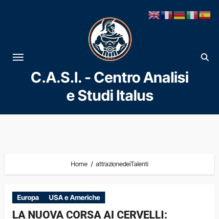
Vai
al
contenuto
C.A.S.I. - Centro Analisi
e Studi Italus
Home
attrazionedeiTalenti
Europa
USA e Americhe
LA NUOVA CORSA AI CERVELLI: