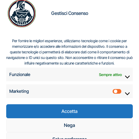
Gestisci Consenso
IL DILEMMA SERBO
Per fornire le migliori esperienze, utilizziamo tecnologie come i cookie per
memorizzare e/o accedere alle informazioni del dispositivo. Il consenso a
queste tecnologie ci permetterà di elaborare dati come il comportamento di
navigazione o ID unici su questo sito. Non acconsentire o ritirare il consenso può
Centro Analisi e Studi Italus © Tutti i diritti riservati
influire negativamente su alcune caratteristiche e funzioni.
CF:96616940589
|
di
.
Funzionale
Sempre attivo
Marketing
Marketi
Accetta
C.A.S.I. – Centro
Nega
Analisi e Studi Italus