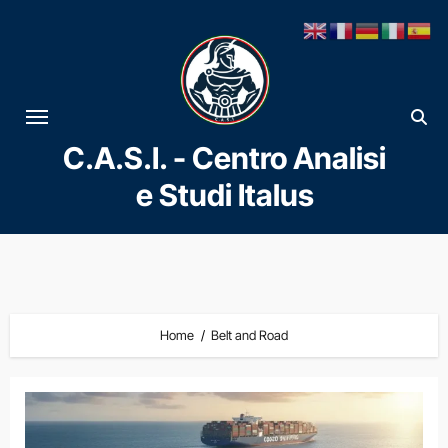
Vai
al
contenuto
C.A.S.I. - Centro Analisi
e Studi Italus
Home
Belt and Road