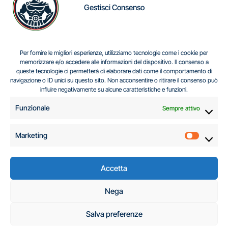
Gestisci Consenso
IL DILEMMA SERBO
Per fornire le migliori esperienze, utilizziamo tecnologie come i cookie per
memorizzare e/o accedere alle informazioni del dispositivo. Il consenso a
queste tecnologie ci permetterà di elaborare dati come il comportamento di
navigazione o ID unici su questo sito. Non acconsentire o ritirare il consenso può
Centro Analisi e Studi Italus © Tutti i diritti riservati
influire negativamente su alcune caratteristiche e funzioni.
CF:96616940589
|
di
.
Funzionale
Sempre attivo
Marketing
Marketi
Accetta
C.A.S.I. – Centro
Nega
Analisi e Studi Italus
Salva preferenze