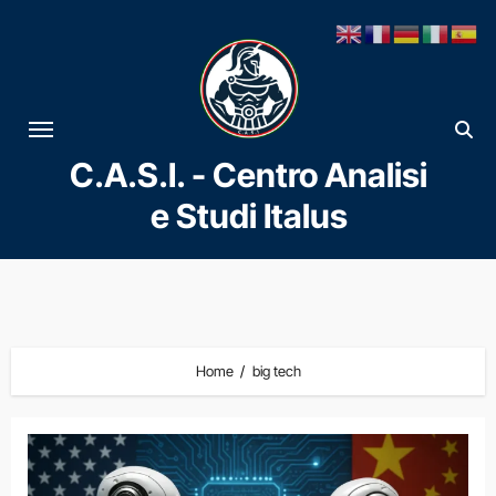
Vai
al
contenuto
C.A.S.I. - Centro Analisi
e Studi Italus
Home
big tech