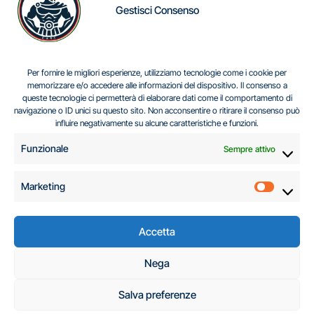
Gestisci Consenso
IL DILEMMA SERBO
Per fornire le migliori esperienze, utilizziamo tecnologie come i cookie per
memorizzare e/o accedere alle informazioni del dispositivo. Il consenso a
queste tecnologie ci permetterà di elaborare dati come il comportamento di
navigazione o ID unici su questo sito. Non acconsentire o ritirare il consenso può
Centro Analisi e Studi Italus © Tutti i diritti riservati
influire negativamente su alcune caratteristiche e funzioni.
CF:96616940589
|
di
.
Funzionale
Sempre attivo
Marketing
Marketi
Accetta
C.A.S.I. – Centro
Nega
Analisi e Studi Italus
Salva preferenze