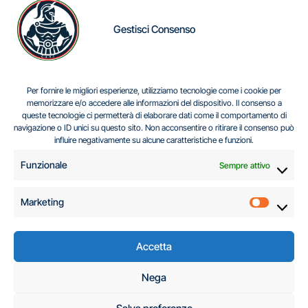
Gestisci Consenso
IL DILEMMA SERBO
Per fornire le migliori esperienze, utilizziamo tecnologie come i cookie per
memorizzare e/o accedere alle informazioni del dispositivo. Il consenso a
queste tecnologie ci permetterà di elaborare dati come il comportamento di
navigazione o ID unici su questo sito. Non acconsentire o ritirare il consenso può
Centro Analisi e Studi Italus © Tutti i diritti riservati
influire negativamente su alcune caratteristiche e funzioni.
CF:96616940589
|
di
.
Funzionale
Sempre attivo
Marketing
Marketi
Accetta
C.A.S.I. – Centro
Nega
Analisi e Studi Italus