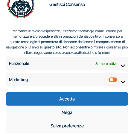
Gestisci Consenso
IL DILEMMA SERBO
Per fornire le migliori esperienze, utilizziamo tecnologie come i cookie per
memorizzare e/o accedere alle informazioni del dispositivo. Il consenso a
queste tecnologie ci permetterà di elaborare dati come il comportamento di
navigazione o ID unici su questo sito. Non acconsentire o ritirare il consenso può
Centro Analisi e Studi Italus © Tutti i diritti riservati
influire negativamente su alcune caratteristiche e funzioni.
CF:96616940589
|
di
.
Funzionale
Sempre attivo
Marketing
Marketi
Accetta
C.A.S.I. – Centro
Nega
Analisi e Studi Italus
Salva preferenze