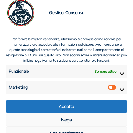
Gestisci Consenso
IL DILEMMA SERBO
Per fornire le migliori esperienze, utilizziamo tecnologie come i cookie per
memorizzare e/o accedere alle informazioni del dispositivo. Il consenso a
queste tecnologie ci permetterà di elaborare dati come il comportamento di
navigazione o ID unici su questo sito. Non acconsentire o ritirare il consenso può
Centro Analisi e Studi Italus © Tutti i diritti riservati
influire negativamente su alcune caratteristiche e funzioni.
CF:96616940589
|
di
.
Funzionale
Sempre attivo
Marketing
Marketi
Accetta
C.A.S.I. – Centro
Nega
Analisi e Studi Italus