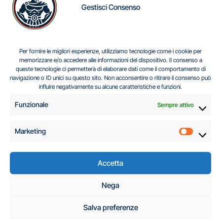
Gestisci Consenso
IL DILEMMA SERBO
Per fornire le migliori esperienze, utilizziamo tecnologie come i cookie per
memorizzare e/o accedere alle informazioni del dispositivo. Il consenso a
queste tecnologie ci permetterà di elaborare dati come il comportamento di
navigazione o ID unici su questo sito. Non acconsentire o ritirare il consenso può
Centro Analisi e Studi Italus © Tutti i diritti riservati
influire negativamente su alcune caratteristiche e funzioni.
CF:96616940589
|
di
.
Funzionale
Sempre attivo
Marketing
Marketi
Accetta
C.A.S.I. – Centro
Nega
Analisi e Studi Italus
Salva preferenze