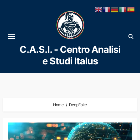
Vai
al
contenuto
C.A.S.I. - Centro Analisi
e Studi Italus
Home
DeepFake