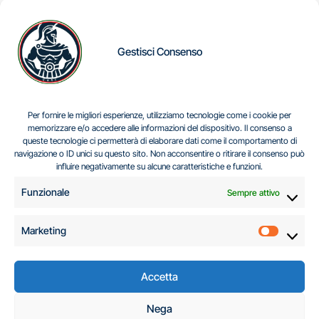
Gestisci Consenso
IL DILEMMA SERBO
Per fornire le migliori esperienze, utilizziamo tecnologie come i cookie per
memorizzare e/o accedere alle informazioni del dispositivo. Il consenso a
queste tecnologie ci permetterà di elaborare dati come il comportamento di
navigazione o ID unici su questo sito. Non acconsentire o ritirare il consenso può
Centro Analisi e Studi Italus © Tutti i diritti riservati
influire negativamente su alcune caratteristiche e funzioni.
CF:96616940589
|
di
.
Funzionale
Sempre attivo
Marketing
Marketi
Accetta
C.A.S.I. – Centro
Nega