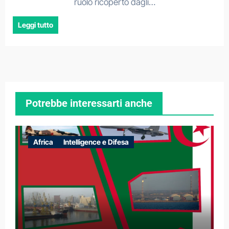
ruolo ricoperto dagli…
Leggi tutto
Potrebbe interessarti anche
Africa
Intelligence e Difesa