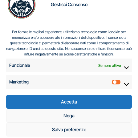
Gestisci Consenso
IL DILEMMA SERBO
Per fornire le migliori esperienze, utilizziamo tecnologie come i cookie per
memorizzare e/o accedere alle informazioni del dispositivo. Il consenso a
queste tecnologie ci permetterà di elaborare dati come il comportamento di
navigazione o ID unici su questo sito. Non acconsentire o ritirare il consenso può
Centro Analisi e Studi Italus © Tutti i diritti riservati
influire negativamente su alcune caratteristiche e funzioni.
CF:96616940589
|
di
.
Funzionale
Sempre attivo
Marketing
Marketi
Accetta
C.A.S.I. – Centro
Nega
Analisi e Studi Italus
Salva preferenze