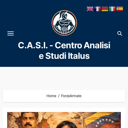
Vai
al
contenuto
C.A.S.I. - Centro Analisi
e Studi Italus
Home
ForzeArmate