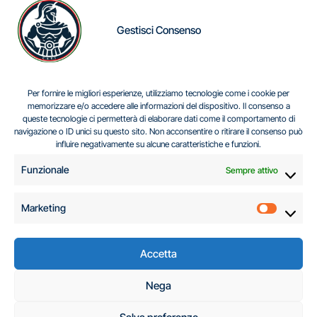
Gestisci Consenso
IL DILEMMA SERBO
Per fornire le migliori esperienze, utilizziamo tecnologie come i cookie per
memorizzare e/o accedere alle informazioni del dispositivo. Il consenso a
queste tecnologie ci permetterà di elaborare dati come il comportamento di
navigazione o ID unici su questo sito. Non acconsentire o ritirare il consenso può
Centro Analisi e Studi Italus © Tutti i diritti riservati
influire negativamente su alcune caratteristiche e funzioni.
CF:96616940589
|
di
.
Funzionale
Sempre attivo
Marketing
Marketi
Accetta
C.A.S.I. – Centro
Nega
Analisi e Studi Italus