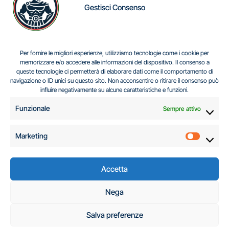
Gestisci Consenso
IL DILEMMA SERBO
Per fornire le migliori esperienze, utilizziamo tecnologie come i cookie per
memorizzare e/o accedere alle informazioni del dispositivo. Il consenso a
queste tecnologie ci permetterà di elaborare dati come il comportamento di
navigazione o ID unici su questo sito. Non acconsentire o ritirare il consenso può
Centro Analisi e Studi Italus © Tutti i diritti riservati
influire negativamente su alcune caratteristiche e funzioni.
CF:96616940589
|
di
.
Funzionale
Sempre attivo
Marketing
Marketi
Accetta
C.A.S.I. – Centro
Nega
Analisi e Studi Italus
Salva preferenze