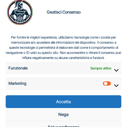
Gestisci Consenso
IL DILEMMA SERBO
Per fornire le migliori esperienze, utilizziamo tecnologie come i cookie per
memorizzare e/o accedere alle informazioni del dispositivo. Il consenso a
queste tecnologie ci permetterà di elaborare dati come il comportamento di
navigazione o ID unici su questo sito. Non acconsentire o ritirare il consenso può
Centro Analisi e Studi Italus © Tutti i diritti riservati
influire negativamente su alcune caratteristiche e funzioni.
CF:96616940589
|
di
.
Funzionale
Sempre attivo
Marketing
Marketi
Accetta
C.A.S.I. – Centro
Nega
Analisi e Studi Italus