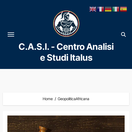
Vai
al
contenuto
C.A.S.I. - Centro Analisi
e Studi Italus
Home
GeopoliticaAfricana