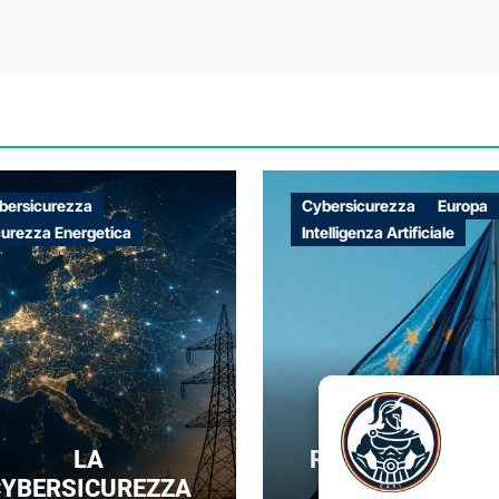
bersicurezza
Cybersicurezza
Europa
curezza Energetica
Intelligenza Artificiale
LA
REGOLARE SENZ
YBERSICUREZZA
DOMINARE: IL