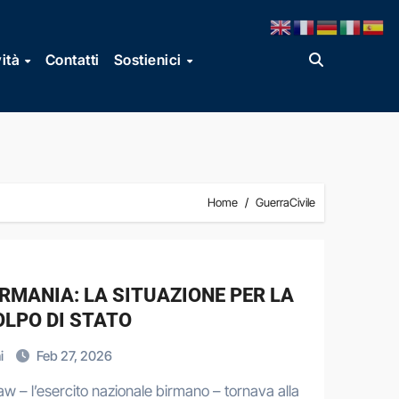
vità
Contatti
Sostienici
Home
GuerraCivile
RMANIA: LA SITUAZIONE PER LA
OLPO DI STATO
i
Feb 27, 2026
aw – l’esercito nazionale birmano – tornava alla