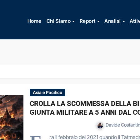
Vai
al
Home
Chi Siamo
Report
Analisi
Atti
contenuto
Asia e Pacifico
CROLLA LA SCOMMESSA DELLA BI
GIUNTA MILITARE A 5 ANNI DAL C
Davide Costantin
ra il febbraio del 2021 quando il Tatmad