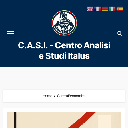
Vai
al
contenuto
C.A.S.I. - Centro Analisi
e Studi Italus
Home
GuerraEconomica