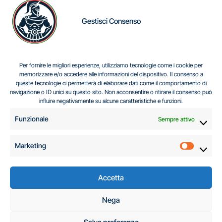
Gestisci Consenso
IL DILEMMA SERBO
Per fornire le migliori esperienze, utilizziamo tecnologie come i cookie per
memorizzare e/o accedere alle informazioni del dispositivo. Il consenso a
queste tecnologie ci permetterà di elaborare dati come il comportamento di
navigazione o ID unici su questo sito. Non acconsentire o ritirare il consenso può
Centro Analisi e Studi Italus © Tutti i diritti riservati
influire negativamente su alcune caratteristiche e funzioni.
CF:96616940589
|
di
.
Funzionale
Sempre attivo
Marketing
Marketi
Accetta
C.A.S.I. – Centro
Nega
Analisi e Studi Italus