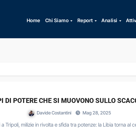
Vai
al
Home
Chi Siamo
Report
Analisi
Atti
contenuto
UPPI DI POTERE CHE SI MUOVONO SULLO SCAC
Davide Costantini
Mag 28, 2025
 a Tripoli, milizie in rivolta e sfida tra potenze: la Libia torna al