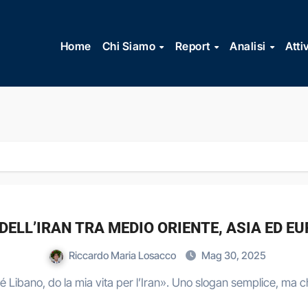
Vai
al
Home
Chi Siamo
Report
Analisi
Atti
contenuto
DELL’IRAN TRA MEDIO ORIENTE, ASIA ED E
Riccardo Maria Losacco
Mag 30, 2025
é Libano, do la mia vita per l’Iran». Uno slogan semplice, ma c