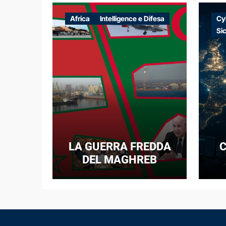
Africa
Intelligence e Difesa
Cy
Si
LA GUERRA FREDDA
C
DEL MAGHREB
I
E
N