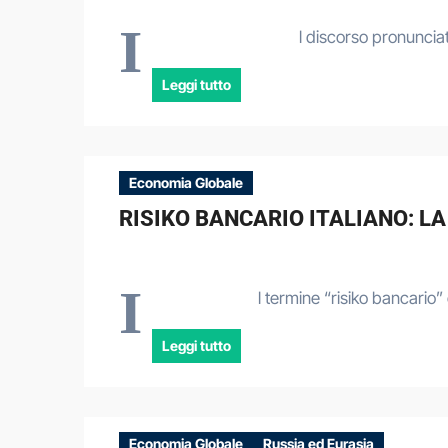
I
l discorso pronuncia
Leggi tutto
Economia Globale
RISIKO BANCARIO ITALIANO: LA
I
l termine “risiko bancario
Leggi tutto
Economia Globale
Russia ed Eurasia