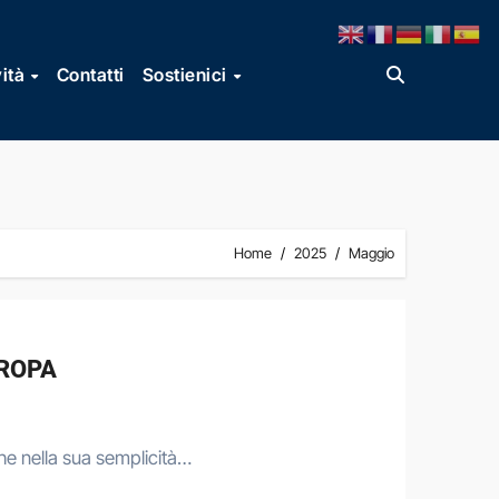
vità
Contatti
Sostienici
Home
2025
Maggio
UROPA
he nella sua semplicità…