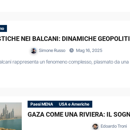
smo
ISTICHE NEI BALCANI: DINAMICHE GEOPOLI
Simone Russo
Mag 16, 2025
i Balcani rappresenta un fenomeno complesso, plasmato da una 
Paesi MENA
USA e Americhe
GAZA COME UNA RIVIERA: IL SOG
Edoardo Troni