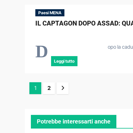
Paesi MENA
IL CAPTAGON DOPO ASSAD: QUA
D
opo la cadu
Leggi tutto
Paginazione
1
2
degli
articoli
Potrebbe interessarti anche