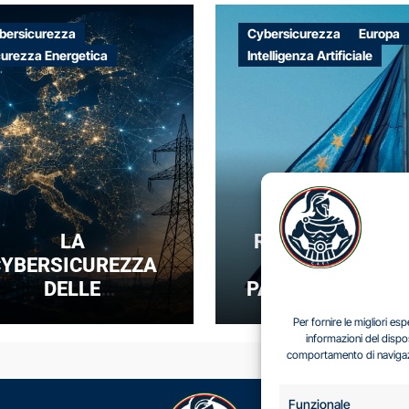
bersicurezza
Cybersicurezza
Europa
curezza Energetica
Intelligenza Artificiale
LA
REGOLARE SENZ
YBERSICUREZZA
DOMINARE: IL
DELLE
PARADOSSO DEL
NFRASTRUTTURE
SOVRANITÀ
Per fornire le migliori e
NERGETICHE COME
DIGITALE EUROP
informazioni del dispo
comportamento di navigazio
UOVA FRONTIERA
DELLA
COMPETIZIONE
Funzionale