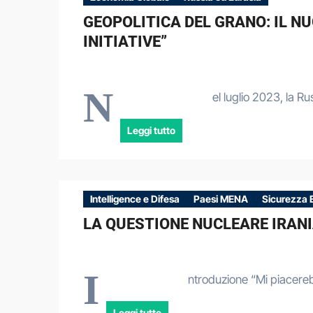
GEOPOLITICA DEL GRANO: IL N
INITIATIVE”
N
el luglio 2023, la R
Leggi tutto
Intelligence e Difesa
Paesi MENA
Sicurezza 
LA QUESTIONE NUCLEARE IRANI
I
ntroduzione “Mi piacere
Leggi tutto