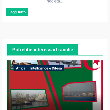
società…
Leggi tutto
Potrebbe interessarti anche
Africa
Intelligence e Difesa