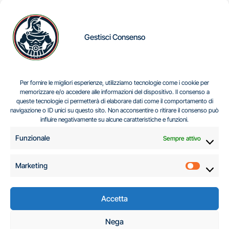
Gestisci Consenso
IL DILEMMA SERBO
Per fornire le migliori esperienze, utilizziamo tecnologie come i cookie per
memorizzare e/o accedere alle informazioni del dispositivo. Il consenso a
queste tecnologie ci permetterà di elaborare dati come il comportamento di
navigazione o ID unici su questo sito. Non acconsentire o ritirare il consenso può
Centro Analisi e Studi Italus © Tutti i diritti riservati
influire negativamente su alcune caratteristiche e funzioni.
CF:96616940589
|
di
.
Funzionale
Sempre attivo
Marketing
Marketi
Accetta
C.A.S.I. – Centro
Nega