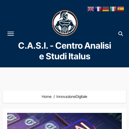
Vai
al
contenuto
C.A.S.I. - Centro Analisi
e Studi Italus
Home
InnovazioneDigitale