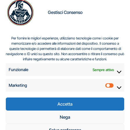
Gestisci Consenso
IL DILEMMA SERBO
Per fornire le migliori esperienze, utilizziamo tecnologie come i cookie per
memorizzare e/o accedere alle informazioni del dispositivo. Il consenso a
queste tecnologie ci permetterà di elaborare dati come il comportamento di
navigazione o ID unici su questo sito. Non acconsentire o ritirare il consenso può
Centro Analisi e Studi Italus © Tutti i diritti riservati
influire negativamente su alcune caratteristiche e funzioni.
CF:96616940589
|
di
.
Funzionale
Sempre attivo
Marketing
Marketi
Accetta
C.A.S.I. – Centro
Nega
Analisi e Studi Italus