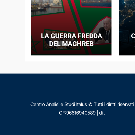
LA GUERRA FREDDA
C
DEL MAGHREB
I
E
N
Centro Analisi e Studi Italus © Tutti i diritti riservati
CF:96616940589
|
di
.