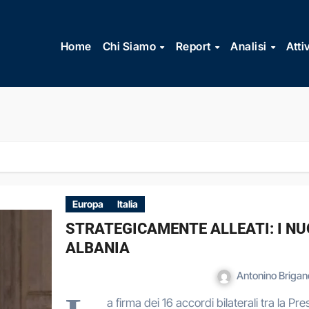
Vai
al
Home
Chi Siamo
Report
Analisi
Atti
contenuto
Europa
Italia
STRATEGICAMENTE ALLEATI: I NUO
ALBANIA
Antonino Brigan
a firma dei 16 accordi bilaterali tra la Pr