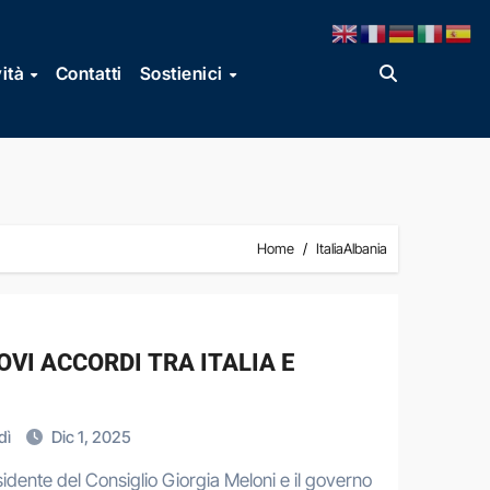
vità
Contatti
Sostienici
Home
ItaliaAlbania
VI ACCORDI TRA ITALIA E
dì
Dic 1, 2025
esidente del Consiglio Giorgia Meloni e il governo