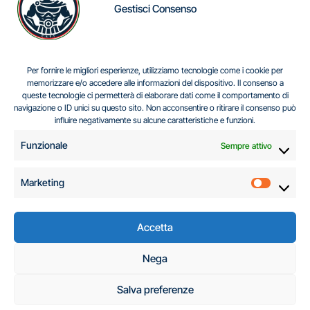
Gestisci Consenso
IL DILEMMA SERBO
Per fornire le migliori esperienze, utilizziamo tecnologie come i cookie per
memorizzare e/o accedere alle informazioni del dispositivo. Il consenso a
queste tecnologie ci permetterà di elaborare dati come il comportamento di
navigazione o ID unici su questo sito. Non acconsentire o ritirare il consenso può
Centro Analisi e Studi Italus © Tutti i diritti riservati
influire negativamente su alcune caratteristiche e funzioni.
CF:96616940589
|
di
.
Funzionale
Sempre attivo
Marketing
Marketi
Accetta
C.A.S.I. – Centro
Nega
Analisi e Studi Italus
Salva preferenze