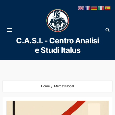
Vai
al
contenuto
C.A.S.I. - Centro Analisi
e Studi Italus
Home
MercatiGlobali