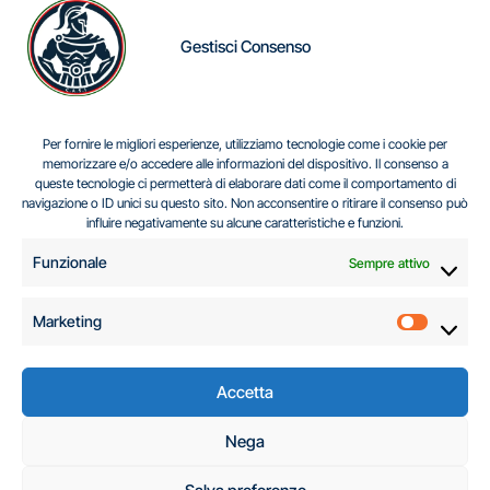
Gestisci Consenso
IL DILEMMA SERBO
Per fornire le migliori esperienze, utilizziamo tecnologie come i cookie per
memorizzare e/o accedere alle informazioni del dispositivo. Il consenso a
queste tecnologie ci permetterà di elaborare dati come il comportamento di
navigazione o ID unici su questo sito. Non acconsentire o ritirare il consenso può
Centro Analisi e Studi Italus © Tutti i diritti riservati
influire negativamente su alcune caratteristiche e funzioni.
CF:96616940589
|
di
.
Funzionale
Sempre attivo
Marketing
Marketi
Accetta
C.A.S.I. – Centro
Nega
Analisi e Studi Italus