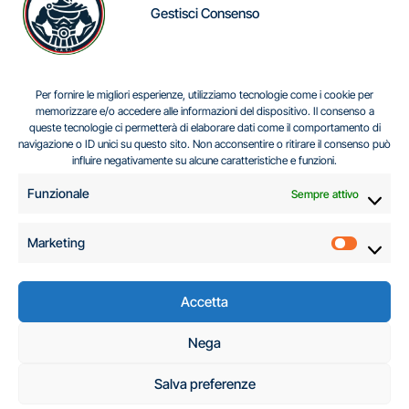
Gestisci Consenso
IL DILEMMA SERBO
Per fornire le migliori esperienze, utilizziamo tecnologie come i cookie per
memorizzare e/o accedere alle informazioni del dispositivo. Il consenso a
queste tecnologie ci permetterà di elaborare dati come il comportamento di
navigazione o ID unici su questo sito. Non acconsentire o ritirare il consenso può
Centro Analisi e Studi Italus © Tutti i diritti riservati
influire negativamente su alcune caratteristiche e funzioni.
CF:96616940589
|
di
.
Funzionale
Sempre attivo
Marketing
Marketi
Accetta
C.A.S.I. – Centro
Nega
Analisi e Studi Italus
Salva preferenze