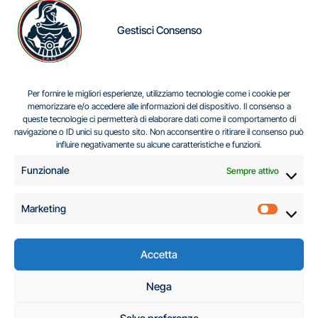
Gestisci Consenso
IL DILEMMA SERBO
Per fornire le migliori esperienze, utilizziamo tecnologie come i cookie per
memorizzare e/o accedere alle informazioni del dispositivo. Il consenso a
queste tecnologie ci permetterà di elaborare dati come il comportamento di
navigazione o ID unici su questo sito. Non acconsentire o ritirare il consenso può
Centro Analisi e Studi Italus © Tutti i diritti riservati
influire negativamente su alcune caratteristiche e funzioni.
CF:96616940589
|
di
.
Funzionale
Sempre attivo
Marketing
Marketi
Accetta
C.A.S.I. – Centro
Nega
Analisi e Studi Italus