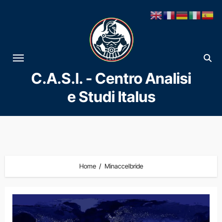
Vai
al
contenuto
C.A.S.I. - Centro Analisi
e Studi Italus
Home
MinacceIbride