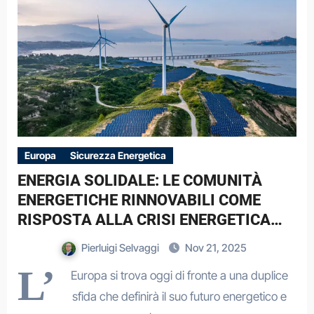
Europa
Sicurezza Energetica
ENERGIA SOLIDALE: LE COMUNITÀ
ENERGETICHE RINNOVABILI COME
RISPOSTA ALLA CRISI ENERGETICA
EUROPEA
Pierluigi Selvaggi
Nov 21, 2025
L’
Europa si trova oggi di fronte a una duplice
sfida che definirà il suo futuro energetico e