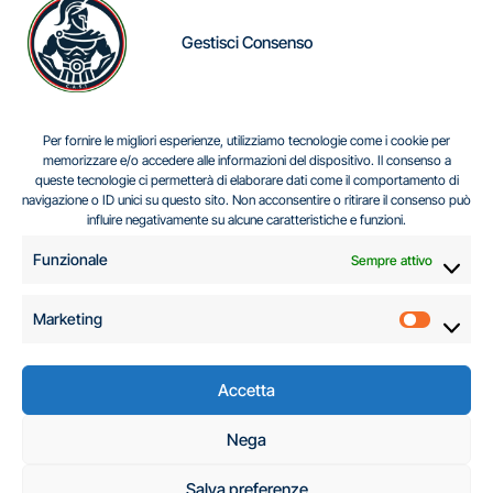
Gestisci Consenso
IL DILEMMA SERBO
Per fornire le migliori esperienze, utilizziamo tecnologie come i cookie per
memorizzare e/o accedere alle informazioni del dispositivo. Il consenso a
queste tecnologie ci permetterà di elaborare dati come il comportamento di
navigazione o ID unici su questo sito. Non acconsentire o ritirare il consenso può
Centro Analisi e Studi Italus © Tutti i diritti riservati
influire negativamente su alcune caratteristiche e funzioni.
CF:96616940589
|
di
.
Funzionale
Sempre attivo
Marketing
Marketi
Accetta
C.A.S.I. – Centro
Nega
Analisi e Studi Italus
Salva preferenze