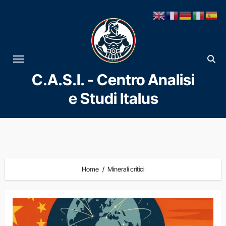
Vai
al
contenuto
C.A.S.I. - Centro Analisi
e Studi Italus
Home
Minerali critici