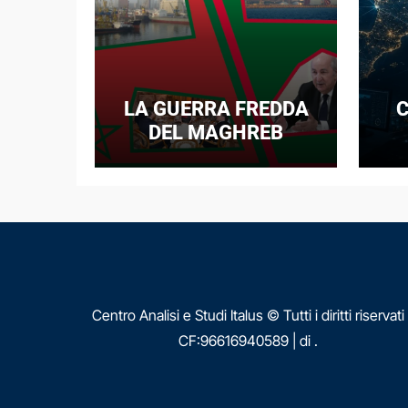
LA GUERRA FREDDA
C
DEL MAGHREB
I
E
N
Centro Analisi e Studi Italus © Tutti i diritti riservati
CF:96616940589
|
di
.