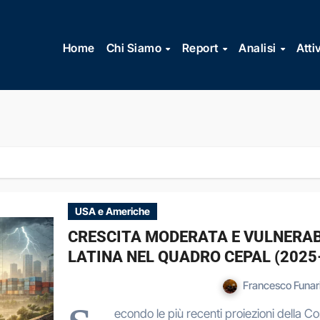
Vai
al
Home
Chi Siamo
Report
Analisi
Atti
contenuto
USA e Americhe
CRESCITA MODERATA E VULNERAB
LATINA NEL QUADRO CEPAL (2025
Francesco Funar
econdo le più recenti proiezioni della 