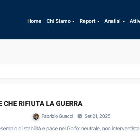
Vai
al
Home
Chi Siamo
Report
Analisi
Atti
contenuto
E CHE RIFIUTA LA GUERRA
Fabrizio Guacci
Set 21, 2025
empio di stabilità e pace nel Golfo: neutrale, non interventis