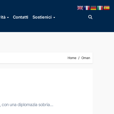
vità
Contatti
Sostienici
Home
Oman
ta, con una diplomazia sobria…