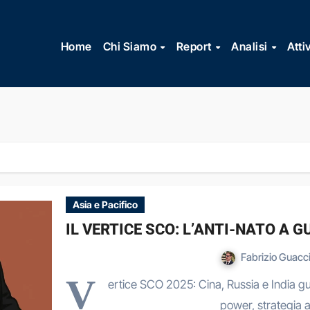
Vai
al
Home
Chi Siamo
Report
Analisi
Atti
contenuto
Asia e Pacifico
IL VERTICE SCO: L’ANTI-NATO A G
Fabrizio Guacc
V
ertice SCO 2025: Cina, Russia e India gui
power, strategia a