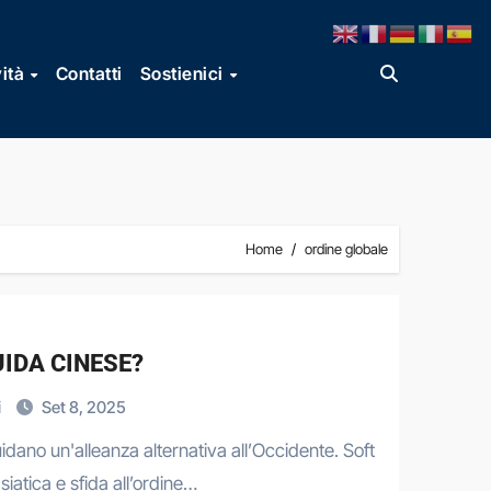
vità
Contatti
Sostienici
Home
ordine globale
UIDA CINESE?
i
Set 8, 2025
dano un'alleanza alternativa all’Occidente. Soft
siatica e sfida all’ordine…