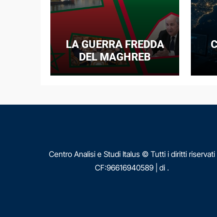
LA GUERRA FREDDA
C
DEL MAGHREB
I
E
N
Centro Analisi e Studi Italus © Tutti i diritti riservati
CF:96616940589
|
di
.