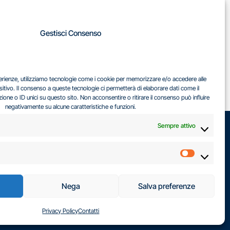
A
Gestisci Consenso
LA
IL DILEMMA SERBO
sperienze, utilizziamo tecnologie come i cookie per memorizzare e/o accedere alle
EA
sitivo. Il consenso a queste tecnologie ci permetterà di elaborare dati come il
ne o ID unici su questo sito. Non acconsentire o ritirare il consenso può influire
negativamente su alcune caratteristiche e funzioni.
Sempre attivo
Marketin
Nega
Salva preferenze
Privacy Policy
Contatti