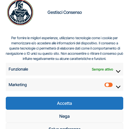
Gestisci Consenso
IL DILEMMA SERBO
Per fornire le migliori esperienze, utilizziamo tecnologie come i cookie per
memorizzare e/o accedere alle informazioni del dispositivo. Il consenso a
queste tecnologie ci permetterà di elaborare dati come il comportamento di
navigazione o ID unici su questo sito. Non acconsentire o ritirare il consenso può
Centro Analisi e Studi Italus © Tutti i diritti riservati
influire negativamente su alcune caratteristiche e funzioni.
CF:96616940589
|
di
.
Funzionale
Sempre attivo
Marketing
Marketi
Accetta
C.A.S.I. – Centro
Nega
Analisi e Studi Italus