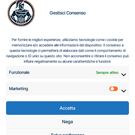
Gestisci Consenso
IL DILEMMA SERBO
Per fornire le migliori esperienze, utilizziamo tecnologie come i cookie per
memorizzare e/o accedere alle informazioni del dispositivo. Il consenso a
queste tecnologie ci permetterà di elaborare dati come il comportamento di
navigazione o ID unici su questo sito. Non acconsentire o ritirare il consenso può
Centro Analisi e Studi Italus © Tutti i diritti riservati
influire negativamente su alcune caratteristiche e funzioni.
CF:96616940589
|
di
.
Funzionale
Sempre attivo
Marketing
Marketi
Accetta
C.A.S.I. – Centro
Nega
Analisi e Studi Italus