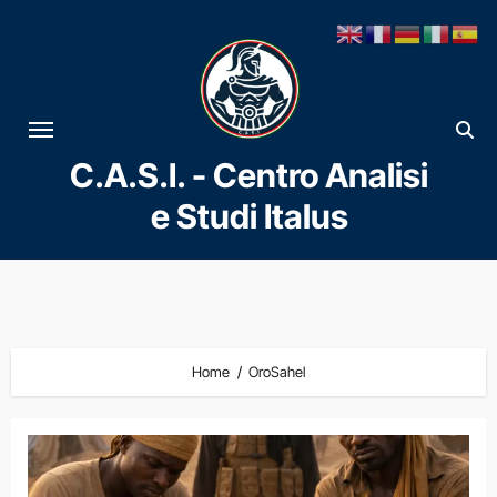
Vai
al
contenuto
C.A.S.I. - Centro Analisi
e Studi Italus
Home
OroSahel