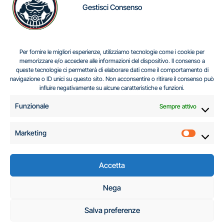
Gestisci Consenso
IL DILEMMA SERBO
Per fornire le migliori esperienze, utilizziamo tecnologie come i cookie per
memorizzare e/o accedere alle informazioni del dispositivo. Il consenso a
queste tecnologie ci permetterà di elaborare dati come il comportamento di
navigazione o ID unici su questo sito. Non acconsentire o ritirare il consenso può
Centro Analisi e Studi Italus © Tutti i diritti riservati
influire negativamente su alcune caratteristiche e funzioni.
CF:96616940589
|
di
.
Funzionale
Sempre attivo
Marketing
Marketi
Accetta
C.A.S.I. – Centro
Nega
Analisi e Studi Italus
Salva preferenze